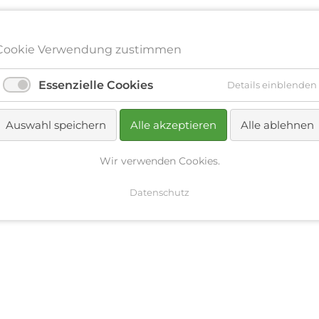
Cookie Verwendung zustimmen
NAVIGATION
HOME
UNTERNEHMEN
BERATUNG
Essenzielle Cookies
Details einblenden
ÜBERSPRINGEN
UNTERNEHMEN
BERATUNG
KARRIERE
A
EN
Auswahl speichern
Alle akzeptieren
Alle ablehnen
Wir verwenden Cookies.
UNTERNEHMEN
BERATUNG
KARRIERE
A
Datenschutz
EN